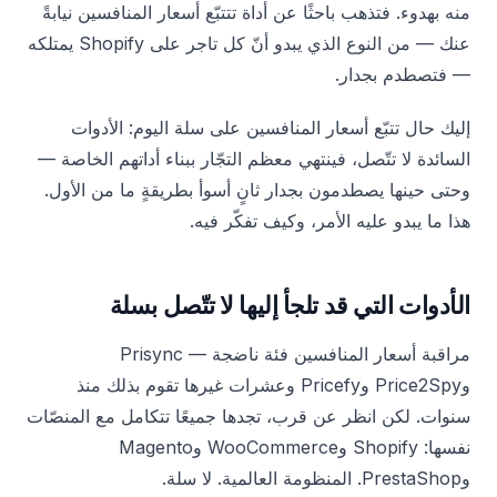
منه بهدوء. فتذهب باحثًا عن أداة تتتبّع أسعار المنافسين نيابةً
عنك — من النوع الذي يبدو أنّ كل تاجر على Shopify يمتلكه
— فتصطدم بجدار.
إليك حال تتبّع أسعار المنافسين على سلة اليوم: الأدوات
السائدة لا تتّصل، فينتهي معظم التجّار ببناء أداتهم الخاصة —
وحتى حينها يصطدمون بجدار ثانٍ أسوأ بطريقةٍ ما من الأول.
هذا ما يبدو عليه الأمر، وكيف تفكّر فيه.
الأدوات التي قد تلجأ إليها لا تتّصل بسلة
مراقبة أسعار المنافسين فئة ناضجة — Prisync
وPrice2Spy وPricefy وعشرات غيرها تقوم بذلك منذ
سنوات. لكن انظر عن قرب، تجدها جميعًا تتكامل مع المنصّات
نفسها: Shopify وWooCommerce وMagento
وPrestaShop. المنظومة العالمية. لا سلة.