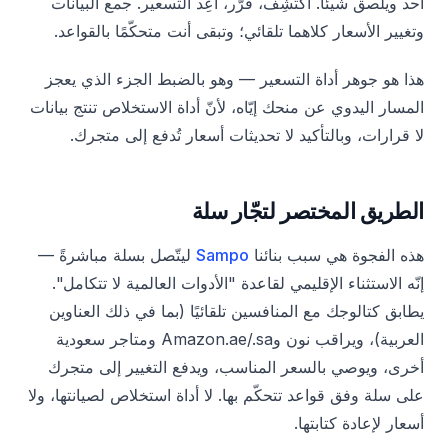
أحد ويلصق شيئًا. اكتشِف، قرّر، أعِد التسعير. جمع البيانات
وتغيير الأسعار كلاهما تلقائي؛ وتبقى أنت متحكّمًا بالقواعد.
هذا هو جوهر أداة التسعير — وهو بالضبط الجزء الذي يعجز
المسار اليدوي عن منحك إيّاه، لأنّ أداة الاستخلاص تنتج بيانات
لا قرارات، وبالتأكيد لا تحديثات أسعار تُدفع إلى متجرك.
الطريق المختصر لتجّار سلة
هذه الفجوة هي سبب بنائنا
Sampo
ليتّصل بسلة مباشرةً —
إنّه الاستثناء الإقليمي لقاعدة "الأدوات العالمية لا تتكامل".
يطابق كتالوجك مع المنافسين تلقائيًا (بما في ذلك العناوين
العربية)، ويراقب نون وAmazon.ae/.sa ومتاجر سعودية
أخرى، ويوصي بالسعر المناسب، ويدفع التغيير إلى متجرك
على سلة وفق قواعد تتحكّم بها. لا أداة استخلاص لصيانتها، ولا
أسعار لإعادة كتابتها.