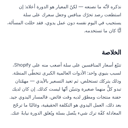
نذكره لأنّه ما نصنعه — لكنّ المعيار هو الدورة أعلاه: إن
استطعت رصد تحرّك منافس وجعل سعرك على سلة
يستجيب في اليوم نفسه دون عمل يدوي، فقد حللت المسألة،
أيًّا كان ما تستخدمه.
الخلاصة
تتبّع أسعار المنافسين على سلة أصعب منه على Shopify،
لسبب بنيوي واحد: الأدوات العالمية الكبرى تتخطّى المنصّة.
وذلك يتركك تستخلص، ثم تعيد التسعير بالأيدي — مهمّتان
تبدو كلٌّ منهما صغيرة وتتبيّن أنّها ليست كذلك. إن كان لديك
حفنة منتجات ومطوّر لديه وقت فائض، فالمسار اليدوي جيد.
بعد ذلك، العمل اليدوي هو التكلفة الحقيقية، وغالبًا ما ترجّح
المعادلة كفّة ترك شيء يتّصل بسلة ويُغلق الدورة نيابةً عنك.