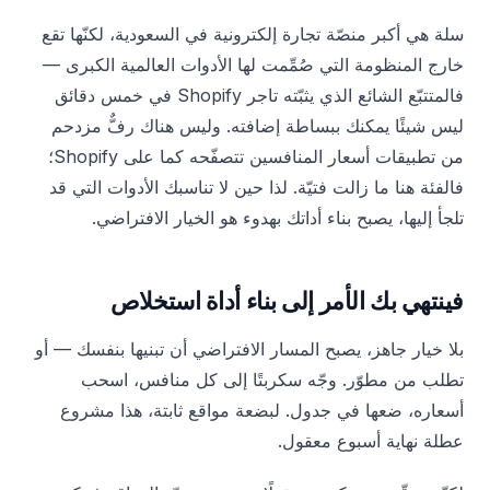
سلة هي أكبر منصّة تجارة إلكترونية في السعودية، لكنّها تقع
خارج المنظومة التي صُمِّمت لها الأدوات العالمية الكبرى —
فالمتتبّع الشائع الذي يثبّته تاجر Shopify في خمس دقائق
ليس شيئًا يمكنك ببساطة إضافته. وليس هناك رفٌّ مزدحم
من تطبيقات أسعار المنافسين تتصفّحه كما على Shopify؛
فالفئة هنا ما زالت فتيّة. لذا حين لا تناسبك الأدوات التي قد
تلجأ إليها، يصبح بناء أداتك بهدوء هو الخيار الافتراضي.
فينتهي بك الأمر إلى بناء أداة استخلاص
بلا خيار جاهز، يصبح المسار الافتراضي أن تبنيها بنفسك — أو
تطلب من مطوّر. وجّه سكربتًا إلى كل منافس، اسحب
أسعاره، ضعها في جدول. لبضعة مواقع ثابتة، هذا مشروع
عطلة نهاية أسبوع معقول.