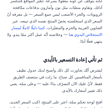
لكنّه يتوقّف عن كونه معقولًا بسرعة. تتغيّر المواقع فتنكسر
أداتك. وتقاوم منصّات مثل نون وأمازون بدفاعات مكافحة
الروبوتات. والجزء الأصعب ليس جمع السعر — بل معرفة أنّ
السعر الذي استخلصته يخصّ المنتج نفسه الذي تبيعه، عبر
العناوين العربية والحزم والمتغيّرات.
كتبنا دليلًا كاملًا لمسار
الاستخلاص اليدوي هنا
— وخلاصته أنّه عمل أكثر ممّا يبدو، ولا
ينتهي فعلًا أبدًا.
ثم تأتي إعادة التسعير بالأيدي
لنفترض أنّك تجاوزت كل ذلك وأصبح لديك جدول نظيف
بأسعار المنافسين كل صباح. ما زلت في منتصف الطريق
فقط. لأنّ عليك الآن التصرّف بناءً عليه — وعلى سلة، يعني
ذلك تغيير أسعارك بالأيدي.
افتح لوحة تحكم سلة، اعثر على المنتج، اكتب السعر الجديد،