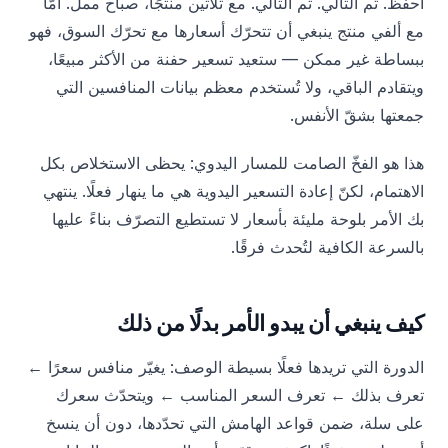
احفظ. ثم التالي. ثم التالي. مع ثلاثين منتجًا، صباح ممل. أمّا
مع ألفي منتج ينبغي أن تتحرّك أسعارها مع تحرّك السوق، فهو
ببساطة غير ممكن — ستعيد تسعير حفنة من الأكثر مبيعًا،
ويتقادم الباقي، ولا تُستخدم معظم بيانات المنافسين التي
جمعتها بشقّ الأنفس.
هذا هو الفخّ الصامت للمسار اليدوي: يحظى الاستخلاص بكل
الاهتمام، لكنّ إعادة التسعير اليدوية هي ما ينهار فعلًا. ينتهي
بك الأمر بلوحة مليئة بأسعار لا تستطيع التصرّف بناءً عليها
بالسرعة الكافية لتُحدث فرقًا.
كيف ينبغي أن يبدو الأمر بدلًا من ذلك
الدورة التي تريدها فعلًا بسيطة الوصف: يغيّر منافس سعرًا ←
تعرف بذلك ← تعرف السعر المناسب ← ويتحدّث سعرك
على سلة، ضمن قواعد الهامش التي تحدّدها، دون أن ينسخ