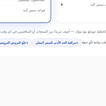
6
 تسعير آلية
قواعد تسعير آلية
لخطط تتوسّع مع نموّك — أضِف مزيدًا من المنتجات أو المنافسين في أي وقت.
ات متاحة لأي خطة
+
مراقبة الحد الأدنى للسعر المعلن
+
تتبّع العروض الترويجي
كل ما تحتاجه، في كل خطة
المنافسين، والمطابقة بالذكاء الاصطناعي، والتوصيات، وإعادة التسعير 