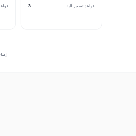
3
قواعد تسعير آلية
قواعد
ا
إضاف
مراقبة 