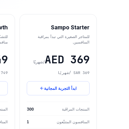
wth
Sampo Starter
للمتاجر الصغيرة التي تبدأ بمراقبة
للتشكي
المنافسين.
منافس
49
AED 369
/شهريًا
SAR 369
/شهريًا
 749
ابدأ التجربة المجانية
300
المنتجات المراقَبة
المنتج
1
المنافسون المتتبَّعون
المنا