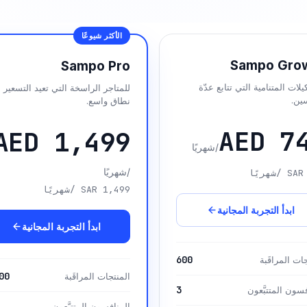
الأكثر شيوعًا
Sampo Gro
Sampo Pro
لات المتنامية التي تتابع عدّة
للمتاجر الراسخة التي تعيد التسعير 
ين.
نطاق واسع.
AED 7
AED 1,499
/شهريًا
/شهريًا
SAR
/شهريًا
SAR 1,499
/شهريًا
ابدأ التجربة المجانية
ابدأ التجربة المجانية
600
ات المراقَبة
00
المنتجات المراقَبة
3
فسون المتتبَّعون
المنافسون المتتبَّعون